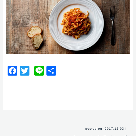
Facebook
Twitter
Line
共
有
posted on :2017.12.03
|