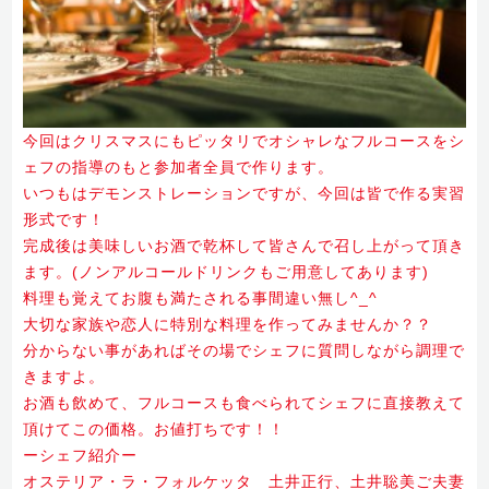
今回はクリスマスにもピッタリでオシャレなフルコースをシ
ェフの指導のもと参加者全員で作ります。
いつもはデモンストレーションですが、
今回は皆で作る実習
形式です！
完成後は美味しいお酒で乾杯して皆さんで召し上がって頂き
ます。(ノンアルコールドリンクもご用意してあります)
料理も覚えてお腹も満たされる事間違い無し^_^
大切な家族や恋人に特別な料理を作ってみませんか？？
分からない事があればその場でシェフに質問しながら調理で
きますよ。
お酒も飲めて、フルコースも食べられてシェフに直接教えて
頂けてこの価格。お値打ちです！！
ーシェフ紹介ー
オステリア・ラ・フォルケッタ 土井正行、土井聡美ご夫妻