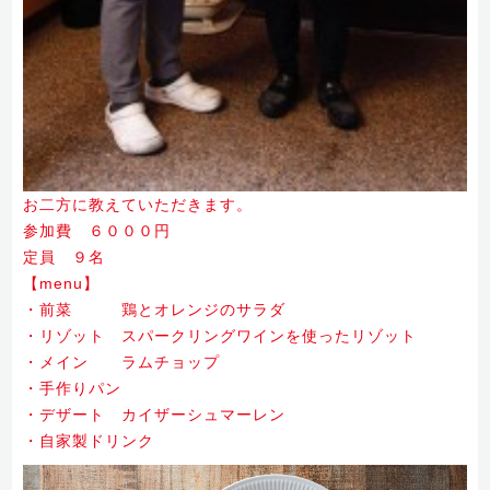
お二方に教えていただきます。
参加費 ６０００円
定員 ９名
【menu】
・前菜 鶏とオレンジのサラダ
・リゾット スパークリングワインを使ったリゾット
・メイン ラムチョップ
・手作りパン
・デザート カイザーシュマーレン
・自家製ドリンク