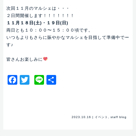
次回１１月のマルシェは・・・
２日間開催します！！！！！！！
１１月１８日(土)・１９日(日)
両日とも１０：００〜１５：００頃です。
いつもよりもさらに賑やかなマルシェを目指して準備中でー
す♪
皆さんお楽しみに
Facebook
Twitter
Line
共
有
2023.10.16
|
イベント
,
staff blog