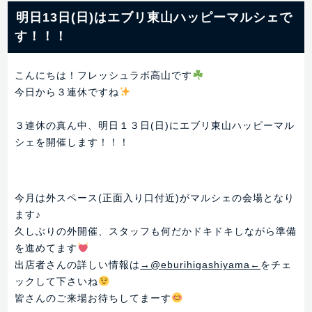
明日13日(日)はエブリ東山ハッピーマルシェで
す！！！
こんにちは！フレッシュラボ高山です
今日から３連休ですね
３連休の真ん中、明日１３日(日)にエブリ東山ハッピーマル
シェを開催します！！！
今月は外スペース(正面入り口付近)がマルシェの会場となり
ます♪
久しぶりの外開催、スタッフも何だかドキドキしながら準備
を進めてます
出店者さんの詳しい情報は
→@eburihigashiyama←
をチェ
ックして下さいね
皆さんのご来場お待ちしてまーす