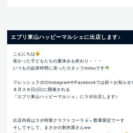
エブリ東山ハッピーマルシェに出店します♪
こんにちは
長かった子どもたちの夏休みも終わり・・・
いつもの起床時間に戻ったスタッフmitsuです
フレッシュラボのInstagramやFacebookでは続々お知ら
８月２８日(日)に開催される
『エブリ東山ハッピーマルシェ』にラボ出店します♪
出店内容はラボ特製クラフトコーラ
←数量限定でーす
そしてそして、まさかの射的屋さんww