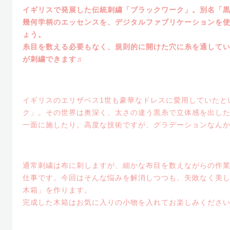
イギリスで発展した伝統刺繍「ブラックワーク」。別名「
幾何学柄のエッセンスを、デジタルファブリケーションを
ょう。
糸目を数える必要もなく、規則的に開けた穴に糸を通して
が刺繍できます♬
イギリスのエリザベス1世も豪華なドレスに愛用していたと
ク」。その世界は奥深く、太さの違う黒糸で立体感を出し
一面に施したり。高度な技術ですが、グラデーションなん
通常刺繍は布に刺しますが、細かな布目を数えながらの作
仕事です。今回はそんな悩みを解消しつつも、失敗なく美
木箱」を作ります。
完成した木箱はお気に入りの小物を入れてお楽しみくださ