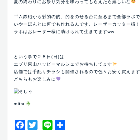
夏の終わりにお祭り気分を味わってもらえたら嬉しいな
ゴム鉄砲から射的の的、的をのせる台に至るまで全部ラボ
いやーほんとに何でも作れるんです、レーザーカッター様
ラボはおレーザー様に助けられて生きてますww
という事で２８日(日)は
エブリ東山ハッピーマルシェでお待ちしてます
店舗では手配りチラシも開催されるので色々お安く買えま
どちらもお楽しみに
mitsu
Facebook
Twitter
Line
共
有