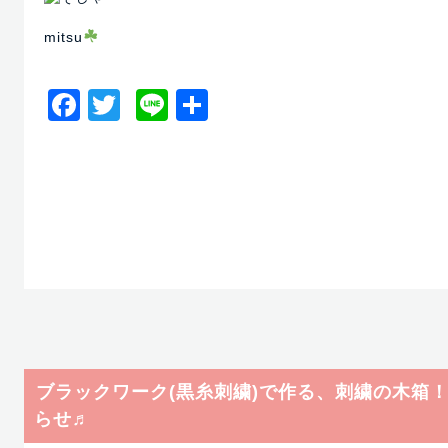
mitsu
Facebook
Twitter
Line
共
有
ブラックワーク(黒糸刺繍)で作る、刺繍の木箱
らせ♬