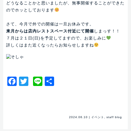
どうなることかと思いましたが、無事開催することができた
のでホッとしております
さて、今月で外での開催は一旦お休みです。
来月からは店内レストスペース付近にて開催
しまっす！！
７月は２１日(日)を予定してますので、お楽しみに
詳しくはまた近くなったらお知らせしますね
Facebook
Twitter
Line
共
有
2024.06.10
|
イベント
,
staff blog