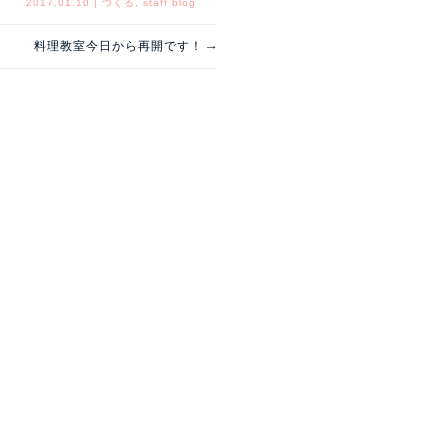
2017.01.10
|
つくる
,
staff blog
→
料理教室今日から再開です！