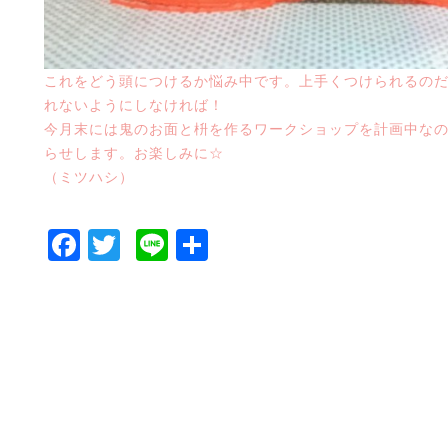
これをどう頭につけるか悩み中です。上手くつけられるの
れないようにしなければ！
今月末には鬼のお面と枡を作るワークショップを計画中な
らせします。お楽しみに☆
（ミツハシ）
Facebook
Twitter
Line
共
有