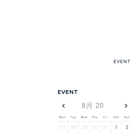
EVENT
EVENT
8月 2026
Mon
Tue
Wed
Thu
Fri
Sat
Sun
27
28
29
30
31
1
2