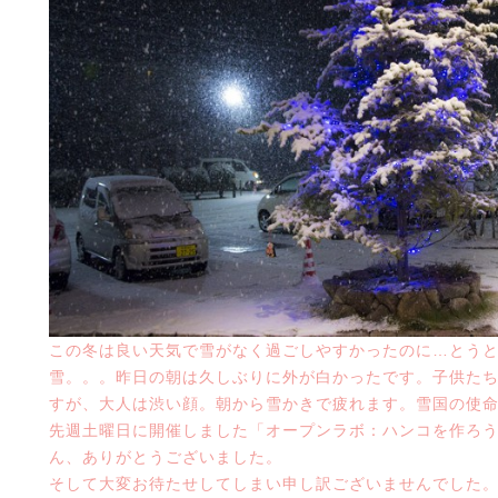
この冬は良い天気で雪がなく過ごしやすかったのに…とう
雪。。。昨日の朝は久しぶりに外が白かったです。子供た
すが、大人は渋い顔。朝から雪かきで疲れます。雪国の使
先週土曜日に開催しました「オープンラボ：ハンコを作ろ
ん、ありがとうございました。
そして大変お待たせしてしまい申し訳ございませんでした