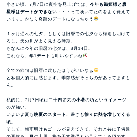
小さい頃、7月7日に夜空を見上げては、
今年も織姫様と彦
星様はデートができない
・・・って嘆いてたのをよく覚えて
います。かなり奇跡のデートになっちゃう
１ヶ月遅れの七夕、もしくは旧暦での七夕なら梅雨も明けて
るし、天の川がよく見える時期。
ちなみに今年の旧暦の七夕は、8月14日。
これなら、年1デートも叶いやすいね
全ての節句は旧暦に戻したほうがいいなぁ
と私個人的には感じます。季節感がそっちのがあってますも
ん。
私的に、7月7日頃は二十四節気の
小暑
の頃というイメージ
のが強い。
いよいよ夏も
晩夏のスタート
。暑さも
徐々に熱を増してくる
頃
。
そして、梅雨明けもゴールが見えてきて、それと共に子供達
の夏休み、夏の土用、梅を干す準備とか見えてくる頃です。