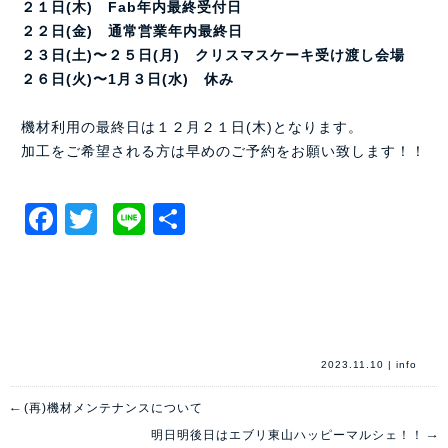
２１日(木) Fab年内最終受付日
２２日(金) 通常営業年内最終日
２３日(土)〜２５日(月) クリスマスケーキ受け渡し会場
２６日(火)〜1月３日(水) 休み
機材利用の最終日は１２月２１日(木)となります。
加工をご希望される方は早めのご予約をお願い致します！！
Facebook
Twitter
Line
共
有
2023.11.10
|
info
←
(再)機材メンテナンスについて
→
明日明後日はエブリ東山ハッピーマルシェ！！