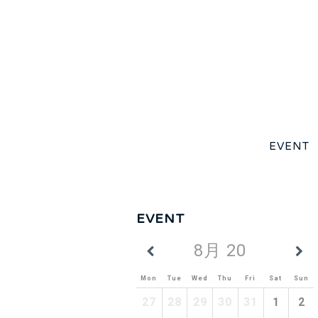
EVENT
EVENT
8月 2026
Mon
Tue
Wed
Thu
Fri
Sat
Sun
27
28
29
30
31
1
2