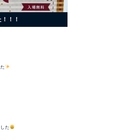
た！！！
」
した
でした