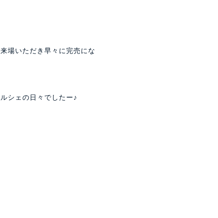
ご来場いただき早々に完売にな
ルシェの日々でしたー♪