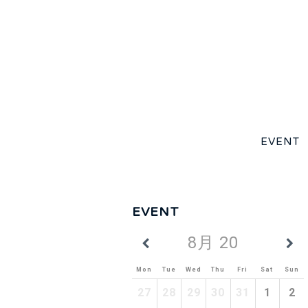
EVENT
EVENT
8月 2026
Mon
Tue
Wed
Thu
Fri
Sat
Sun
27
28
29
30
31
1
2