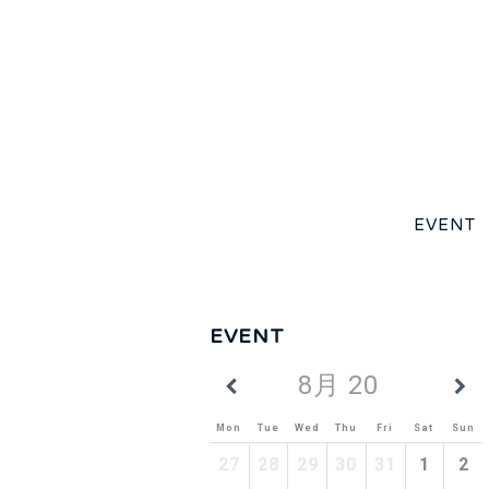
EVENT
EVENT
8月 2026
Mon
Tue
Wed
Thu
Fri
Sat
Sun
27
28
29
30
31
1
2