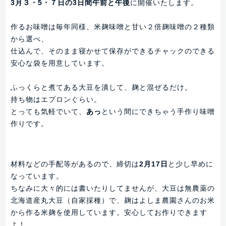
3月３・5・７日の3日間午前と午後
に開催いたします。
作るお味噌は毎年同様、米麹味噌と甘い２倍麹味噌の２種類
から選べ、
仕込んで、そのまま寝かせて保存ができるチャックのできる
安心な袋を用意しています。
ふっくらと煮てある大豆を潰して、麹と混ぜるだけ。
持ち物はエプロンぐらい。
とっても気軽でいて、
あっ
という間にできちゃう手作り味噌
作りです。
材料などの手配等があるので、締切は
2月17日
と少し早めに
なっています。
ちなみに大々的には書いたりしてませんが、大豆は無農薬の
北海道産丸大豆（自家採種）で、麹はよしま農園さんのお米
から作る米麹を使用しています。安心してお作りできます
よ！