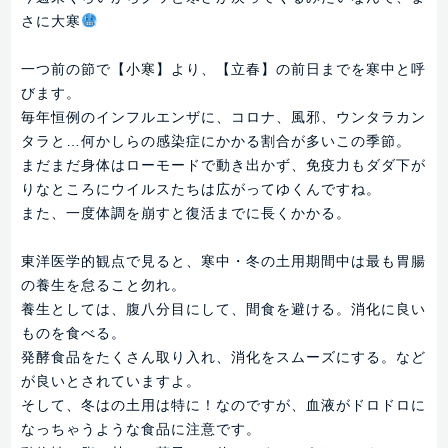
さに大寒
一つ前の節で【小寒】より、【立春】の前日までを寒中と呼
びます。
毎年恒例のインフルエンザに、コロナ、風邪、ウンタラカン
タラと…何かしらの感染症にかかる割合が多いこの季節。
まだまだ身体はローモードで動き出かず、免疫力もダダ下が
りなところにウイルスたちは広がってゆくんですね。
また、一度体調を崩すと復活までに長くかかる。
東洋医学的観点で見ると、寒中・冬の土用期間中は最も胃腸
の養生を怠ること勿れ。
養生としては、腹八分目にして、間食を避ける。消化に良い
ものを食べる。
発酵食品をたくさん取り入れ、消化をスムーズにする。など
が良いとされていますよ。
そして、冬はの土用は特に！なのですが、血液がドロドロに
なっちゃうような食品に注意です。