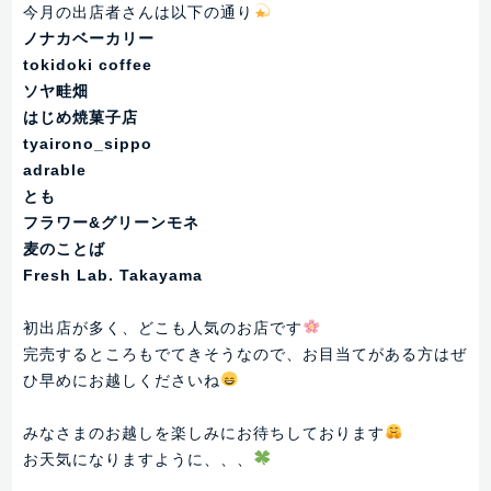
今月の出店者さんは以下の通り
ノナカベーカリー
tokidoki coffee
ソヤ畦畑
はじめ焼菓子店
tyairono_sippo
adrable
とも
フラワー&グリーンモネ
麦のことば
Fresh Lab. Takayama
初出店が多く、どこも人気のお店です
完売するところもでてきそうなので、お目当てがある方はぜ
ひ早めにお越しくださいね
みなさまのお越しを楽しみにお待ちしております
お天気になりますように、、、