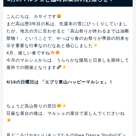
こんにちは、カサイです
まだ高山歴3年目の私は、先週末の雪にびっくりしていまし
たが、地元の方に言わせると「高山祭りが終わるまでは油断
禁物！」ということで、やっぱり春のお祭りが季節の到来を
示す重要な行事なのだなあと感心しました
4月、嬉しい春ですね
今月のマルシェからは、うららかな陽気と日差しを期待して
屋外での開催となります
4/16の日曜日は 「エブリ東山ハッピーマルシェ」！
ちょうど高山祭りの翌日
荘厳な屋台の後は、マルシェの屋台で楽しんでくださいね
見どころはかわいいキッズたちの[bee Dance Studio]ダン