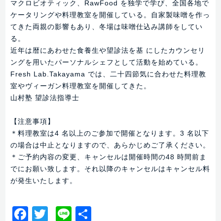
マクロビオティック、RawFood を独学で学び、全国各地で
ケータリングや料理教室を開催している。自家製味噌を作っ
てきた両親の影響もあり、冬場は味噌仕込み講師をしてい
る。
近年は暦にあわせた食養生や望診法を基 にしたカウンセリ
ングを用いたパーソナルシェフとして活動を始めている。
Fresh Lab.Takayama では、二十四節気に合わせた料理教
室やヴィーガン料理教室を開催してきた。
山村塾 望診法指導士
【注意事項】
＊料理教室は4 名以上のご参加で開催となります。3 名以下
の場合は中止となりますので、あらかじめご了承ください。
＊ご予約内容の変更、キャンセルは開催時間の48 時間前ま
でにお願い致します。それ以降のキャンセルはキャンセル料
が発生いたします。
Facebook
Twitter
Line
共