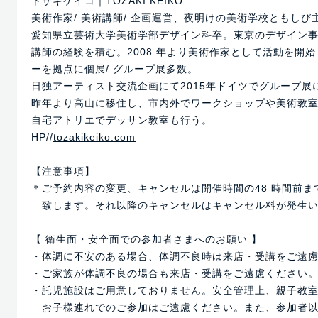
トザキケイコ｜TOZAKI KEIKO
美術作家/ 美術講師/ 企画運営、夜明けの美術学校ともしび
愛知県立芸術大学美術学部デザイン科卒。東京のデザイン
講師の経験を積む。2008 年より美術作家として活動を開
ーを拠点に個展/ グループ展多数。
日独アーティスト交流企画にて2015年ドイツでグループ展
昨年より高山に移住し、市内外でワークショップや美術教
自宅アトリエでデッサン教室も行う。
HP//
tozakikeiko.com
【注意事項】
＊ご予約内容の変更、キャンセルは開催時間の48 時間前ま
致します。それ以降のキャンセルはキャンセル料が発生い
【 衛生面・安全面での参加者さまへのお願い 】
・体調に不安のある場合、体調不良時は来店・受講をご遠
・ご家族が体調不良の場合も来店・受講をご遠慮ください
・託児施設はご用意しておりません。安全管理上、親子教
お子様連れでのご参加はご遠慮ください。また、参加者以