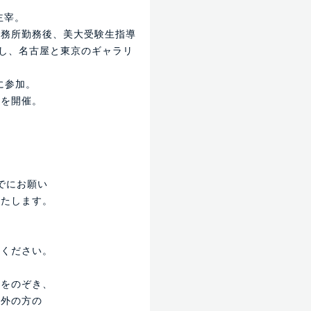
主宰。
事務所勤務後、美大受験生指導
始し、名古屋と東京のギャラリ
に参加。
室を開催。
でにお願い
たします。
慮ください。
。
室をのぞき、
外の方の