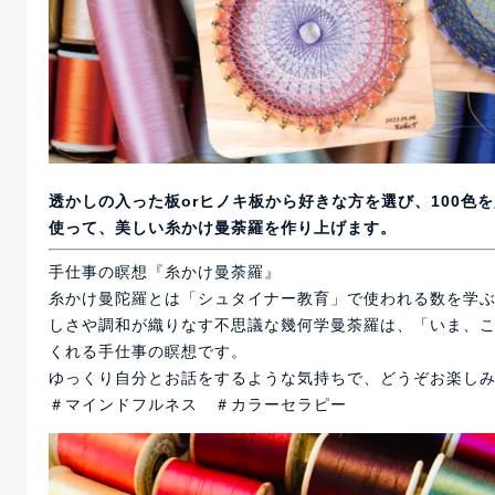
透かしの入った板orヒノキ板から好きな方を選び、100色
使って、美しい糸かけ曼荼羅を作り上げます。
手仕事の瞑想『糸かけ曼荼羅』
糸かけ曼陀羅とは「シュタイナー教育」で使われる数を学
しさや調和が織りなす不思議な幾何学曼荼羅は、「いま、
くれる手仕事の瞑想です。
ゆっくり自分とお話をするような気持ちで、どうぞお楽し
＃マインドフルネス ＃カラーセラピー