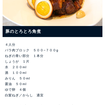
豚のとろとろ角煮
４人分
バラ肉ブロック ５００−７００g
ねぎの青い部分 １本分
しょうが １片
水 ２００ml
酒 １００ml
みりん ５０ml
醤油 ５０ml
ゆで卵 ４個
白髪ねぎ／からし 適宜