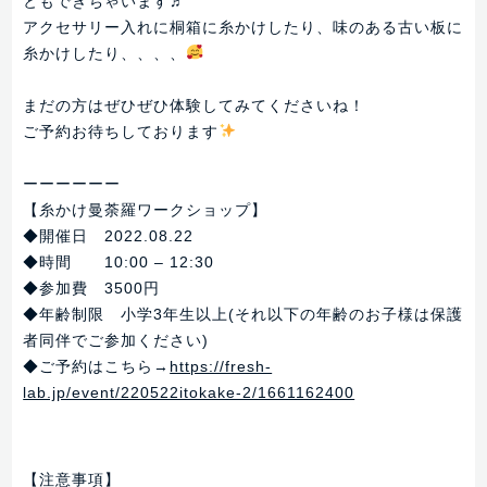
ともできちゃいます♬
アクセサリー入れに桐箱に糸かけしたり、味のある古い板に
糸かけしたり、、、、
まだの方はぜひぜひ体験してみてくださいね！
ご予約お待ちしております
ーーーーーー
【糸かけ曼荼羅ワークショップ】
◆開催日 2022.08.22
◆時間 10:00 – 12:30
◆参加費 3500円
◆年齢制限 小学3年生以上(それ以下の年齢のお子様は保護
者同伴でご参加ください)
◆ご予約はこちら→
https://fresh-
lab.jp/event/220522itokake-2/1661162400
【注意事項】