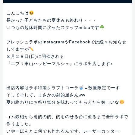
こんにちは
長かった子どもたちの夏休みも終わり・・・
いつもの起床時間に戻ったスタッフmitsuです
フレッシュラボのInstagramやFacebookでは続々お知らせ
してますが
８月２８日(日)に開催される
『エブリ東山ハッピーマルシェ』にラボ出店します♪
出店内容はラボ特製クラフトコーラ
←数量限定でーす
そしてそして、まさかの射的屋さんww
夏の終わりにお祭り気分を味わってもらえたら嬉しいな
ゴム鉄砲から射的の的、的をのせる台に至るまで全部ラボで
作りました。
いやーほんとに何でも作れるんです、レーザーカッター