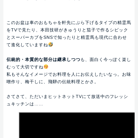
このお盆は車のおもちゃを軒先にぶら下げるタイプの精霊馬
をTVで見たり、本田技研がきゅうりと茄子で作るシビック
とスーパーカブをSNSで知ったりと精霊馬も現代に合わせ
て進化していますね
伝統的・本質的な部分は継承しつつ
も、面白く今っぽく楽し
むって大切ですね
私もそんなイメージでお料理を人にお伝えしたいなっ。お味
噌作り、梅干しに、飛騨の伝統料理とかさ。
さてさて、ただいまヒットネットTVにて放送中のフレッシ
ュキッチンは……