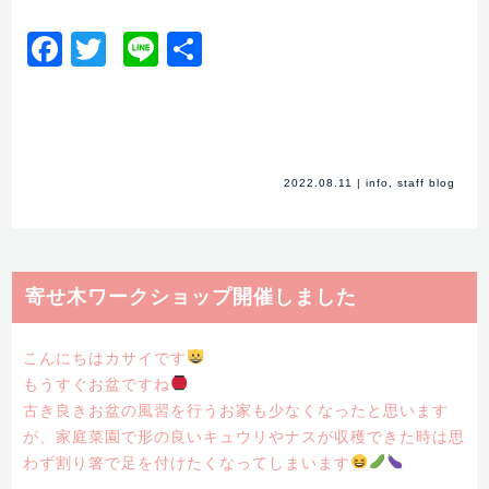
Facebook
Twitter
Line
共
有
2022.08.11
|
info
,
staff blog
寄せ木ワークショップ開催しました
こんにちはカサイです
もうすぐお盆ですね
古き良きお盆の風習を行うお家も少なくなったと思います
が、家庭菜園で形の良いキュウリやナスが収穫できた時は思
わず割り箸で足を付けたくなってしまいます