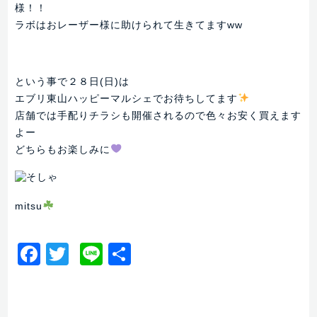
様！！
ラボはおレーザー様に助けられて生きてますww
という事で２８日(日)は
エブリ東山ハッピーマルシェでお待ちしてます
店舗では手配りチラシも開催されるので色々お安く買えます
よー
どちらもお楽しみに
mitsu
Facebook
Twitter
Line
共
有