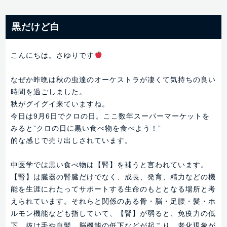
黒だけど白
こんにちは。さゆりです
なぜか昨晩は秋の虫達のオーケストラが凄くて気持ちの良い
時間を過ごしました。
秋がグイグイ来ていますね。
今日は9月6日でクロの日。ここ数年スーパーマーケットを
みると”クロの日に黒い食べ物を食べよう！”
的な感じで売り出しされています。
中医学では黒い食べ物は【腎】を補うと言われています。
【腎】は臓器の腎臓だけでなく、成長、発育、精力などの機
能を生涯にわたってサポートする生命のもととなる場所と考
えられています。それらと関係のある骨・脳・足腰・髪・ホ
ルモン機能なども指していて、【腎】が弱ると、免疫力の低
下、抜け毛や白髪、脳機能の低下などが起こり、老化現象が