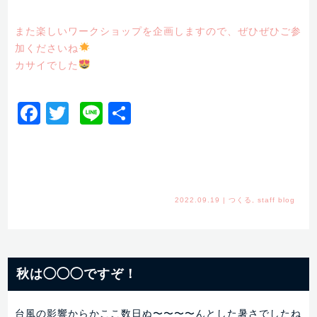
また楽しいワークショップを企画しますので、ぜひぜひご参
加くださいね
カサイでした
Facebook
Twitter
Line
共
有
2022.09.19
|
つくる
,
staff blog
秋は◯◯◯ですぞ！
台風の影響からかここ数日ぬ〜〜〜〜んとした暑さでしたね