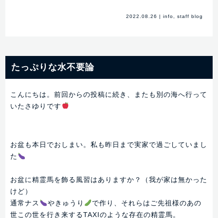
2022.08.26
|
info
,
staff blog
たっぷりな水不要論
こんにちは。前回からの投稿に続き、またも別の海へ行って
いたさゆりです
お盆も本日でおしまい。私も昨日まで実家で過ごしていまし
た
お盆に精霊馬を飾る風習はありますか？（我が家は無かった
けど）
通常ナス
やきゅうり
で作り、それらはご先祖様のあの
世この世を行き来するTAXIのような存在の精霊馬。