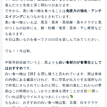
進んだりと生命と深く関わりがあります。
ですから、黒い食べ物を食べることは
免疫力の強化・アンチ
エイジング
にもつながるとされています。
黒い食べ物といえば、黒豆・黒米・黒胡麻・黒キクラゲと黒
のつくもの以外にも、鰻・牡蠣・海苔・昆布・干し椎茸など
もあります。
今日は黒いものを食べてクロの日を楽しんでみてください。
でも！！今は秋。
中医学的目線でいうと、黒よりも
白い食材のが食養生として
はおすすめ
です。
白い食べ物は【肺】を潤し補うと言われています。肺は身体
の内側にある臓器だけれど、常に空気が出入りする場所なの
で外気にさらされているのと同じ。乾燥の進むこれからの季
節はこの時期からしっかりと身体を潤すことが大切
潤っ
ていれば変なウイルスもつきにくいから
ちなみに、おすすめの白い食べ物は梨、豆腐、白キクラゲ