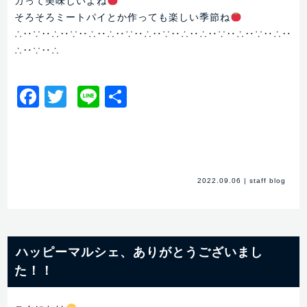
カって美味しいよね
そろそろミートパイとか作っても楽しい季節ね
∴‥∵‥∴‥∵‥∴‥∴‥∵‥∴‥∵‥∴‥∴‥∵‥∴‥∵‥∴‥
∴‥∵‥∴
Facebook
Twitter
Line
共
有
2022.09.06
|
staff blog
ハッピーマルシェ、ありがとうございまし
た！！