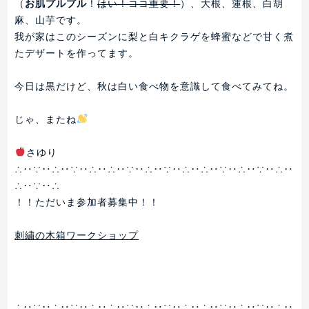
（
お肌プルプル
！
はい！ココ重要！
）、大根、蓮根、白胡
麻、山芋です。
我が家はこのシーズンに梨と白キクラゲを蜂蜜などで甘く煮
たデザートを作ってます。
今日は黒だけど、秋は白い食べ物を意識して食べてみてね。
じゃ、またね
さゆり
∴‥∵‥∴‥∵‥∴‥∴‥∵‥∴‥∵‥∴‥∴‥∵‥∴‥∵‥∴‥
∴‥∵‥∴
！！ただいま参加者募集中！！
刺繍の木箱ワークショップ
∴‥∵‥∴‥∵‥∴‥∴‥∵‥∴‥∵‥∴‥∴‥∵‥∴‥∵‥∴‥