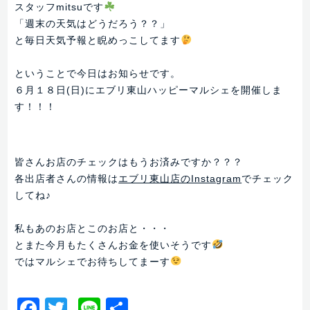
スタッフmitsuです
「週末の天気はどうだろう？？」
と毎日天気予報と睨めっこしてます
ということで今日はお知らせです。
６月１８日(日)にエブリ東山ハッピーマルシェを開催しま
す！！！
皆さんお店のチェックはもうお済みですか？？？
各出店者さんの情報は
エブリ東山店のInstagram
でチェック
してね♪
私もあのお店とこのお店と・・・
とまた今月もたくさんお金を使いそうです
ではマルシェでお待ちしてまーす
Facebook
Twitter
Line
共