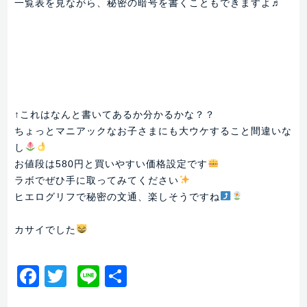
一覧表を見ながら、秘密の暗号を書くこともできますよ♬
↑これはなんと書いてあるか分かるかな？？
ちょっとマニアックなお子さまにも大ウケすること間違いな
し
お値段は580円と買いやすい価格設定です
ラボでぜひ手に取ってみてください
ヒエログリフで秘密の文通、楽しそうですね
カサイでした
Facebook
Twitter
Line
共
有