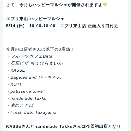
さて、
今月もハッピーマルシェが開催されますよ
エブリ東山 ハッピーマルシェ
5/14 (日) 10:00-16:00 エブリ東山店 正面入り口付近
今月の出店者さんは以下の9店舗！
・フルーツカフェBitta
・石窯ピザ ちょけらまいか
・KASSE
・Bageles and ぴーちゃん
・KOTI
・patisserie onve*
・handmade Takku
・麦のことば
・Fresh Lab. Takayama
KASSEさんとhandmade Takkuさんは今回初出店
となり